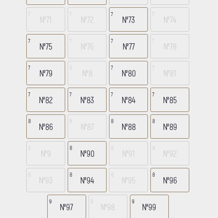
7
7
7
7
№71
№72
№73
№74
7
7
7
7
№75
№76
№77
№78
7
3
7
7
№79
№8
№80
№81
7
7
7
7
№82
№83
№84
№85
8
8
8
8
№86
№87
№88
№89
3
8
8
8
№9
№90
№91
№92
8
8
8
8
№93
№94
№95
№96
9
9
9
№97
№98
№99