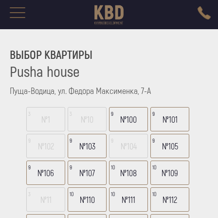
ВЫБОР КВАРТИРЫ
Pusha house
Пуща-Водица, ул. Федора Максименка, 7-А
3
3
9
9
№1
№10
№100
№101
9
9
9
9
№102
№103
№104
№105
9
9
10
10
№106
№107
№108
№109
3
10
10
10
№11
№110
№111
№112