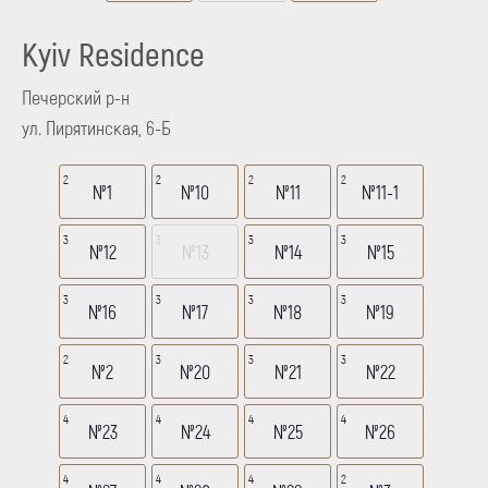
Kyiv Residence
Печерский р-н
ул. Пирятинская, 6-Б
2
2
2
2
№1
№10
№11
№11-1
3
3
3
3
№12
№13
№14
№15
3
3
3
3
№16
№17
№18
№19
2
3
3
3
№2
№20
№21
№22
4
4
4
4
№23
№24
№25
№26
4
4
4
2