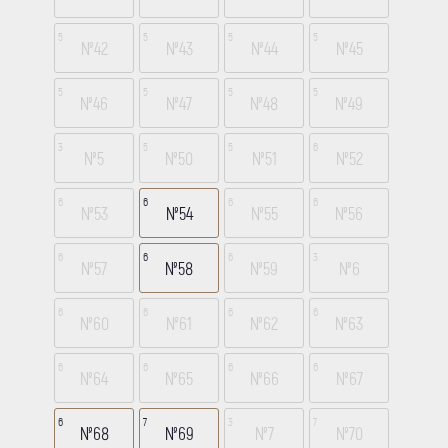
5
5
5
5
№42
№43
№44
№45
5
5
5
5
№46
№47
№48
№49
3
5
5
6
№5
№50
№51
№52
6
6
6
6
№53
№54
№55
№56
6
6
6
3
№57
№58
№59
№6
6
6
6
6
№60
№61
№62
№63
6
6
6
6
№64
№65
№66
№67
6
7
3
7
№68
№69
№7
№70