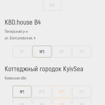
3
№9
KBD.house B4
Печерский р-н
ул. Болсуновская, 4
№1
№3
№5
№7
Коттеджный городок KyivSea
Киевская обл.
№1
№10
№11
№2
№3
№4
№5
№7