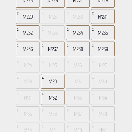
№225
№226
№227
№228
2
4
2
2
№229
№23
№230
№231
2
2
2
2
№232
№233
№234
№235
2
2
2
2
№236
№237
№238
№239
4
4
4
4
№24
№25
№26
№27
4
4
3
4
№28
№29
№3
№30
4
4
4
4
№31
№32
№33
№34
5
5
5
5
№35
№36
№37
№38
5
3
5
5
№39
№4
№40
№41