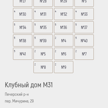
№27
№28
№29
№3
4
4
4
4
№30
№31
№32
№33
5
5
5
5
№34
№35
№36
№37
5
5
2
5
№38
№39
№4
№40
5
2
2
2
№41
№5
№6
№7
2
2
№8
№9
Клубный дом M31
Печерский р-н
пер. Мичурина, 29