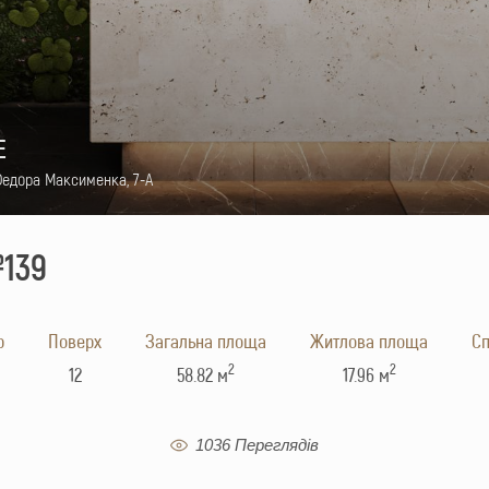
E
Федора Максименка, 7-А
139
р
Поверх
Загальна площа
Житлова площа
Cп
2
2
12
58.82 м
17.96 м
1036 Переглядів