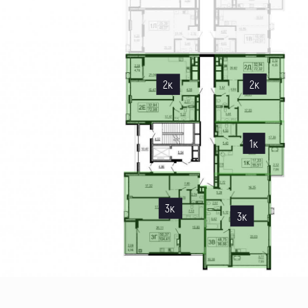
2к
2к
1к
3к
3к