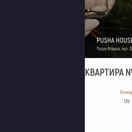
PUSHA HOUS
Пуща-Водиця, вул. 
КВАРТИРА №
Номе
139