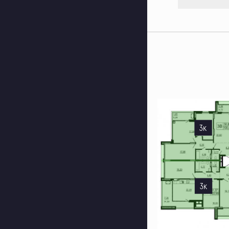
3к
3к