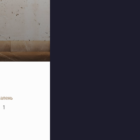
алень
1