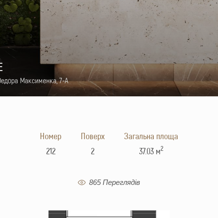
E
Федора Максименка, 7-А
Номер
Поверх
Загальна площа
2
212
2
37.03 м
865 Переглядів