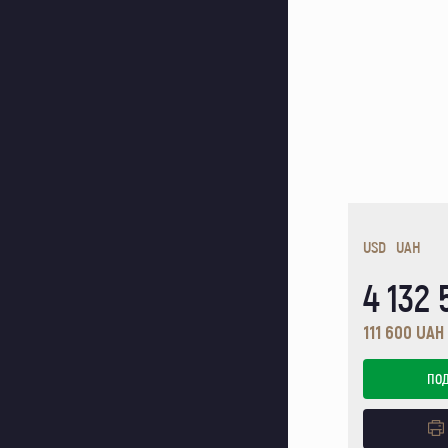
USD
UAH
4 132
111 600 UAH
ПО