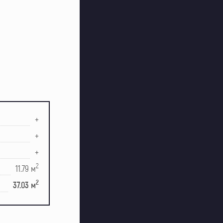
+
+
+
2
11.79 м
2
37.03 м