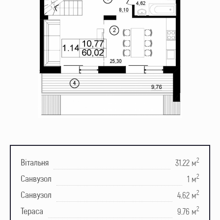
2
Вітальня
31.22 м
2
Санвузол
1 м
2
Санвузол
4.62 м
2
Тераса
9.76 м