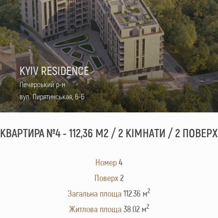
KYIV RESIDENCE
Печерський р-н
вул. Пирятинськая, 6-Б
КВАРТИРА №4 - 112,36 М2 / 2 КІМНАТИ / 2 ПОВЕРХ
Номер
4
Поверх
2
2
Загальна площа
112.36 м
2
Житлова площа
38.02 м