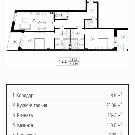
2
1. Коридор
18.6 м
2
2. Кухня-вітальня
24.09 м
2
3. Кімната
18.42 м
2
4. Кімната
19.6 м
2
5. Санвузол
2.79 м