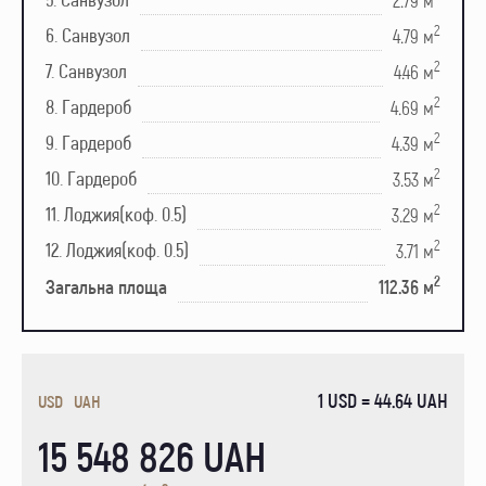
2
6. Санвузол
4.79 м
2
7. Санвузол
4.46 м
2
8. Гардероб
4.69 м
2
9. Гардероб
4.39 м
2
10. Гардероб
3.53 м
2
11. Лоджия(коф. 0.5)
3.29 м
2
12. Лоджия(коф. 0.5)
3.71 м
2
Загальна площа
112.36 м
1 USD = 44.64 UAH
USD
UAH
15 548 826 UAH