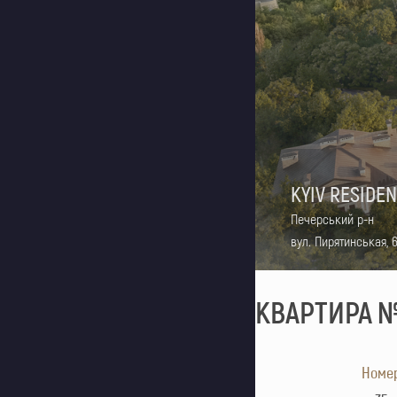
KYIV RESIDE
Печерський р-н
вул. Пирятинськая, 
КВАРТИРА №3
Номе