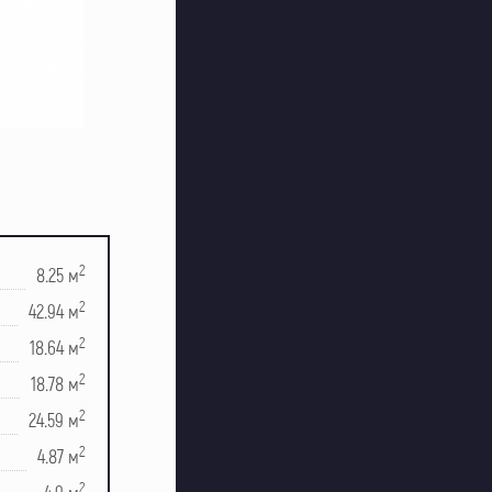
2
8.25 м
2
42.94 м
2
18.64 м
2
18.78 м
2
24.59 м
2
4.87 м
2