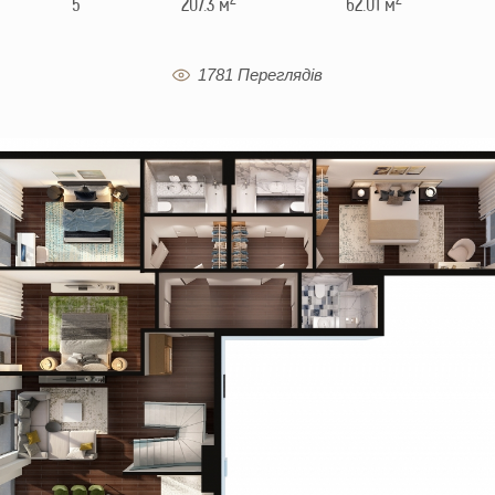
5
207.3 м
62.01 м
1781 Переглядів