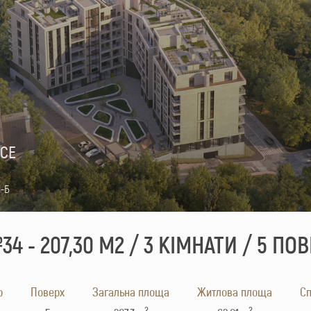
NCE
6-Б
4 - 207,30 М2 / 3 КІМНАТИ / 5 ПО
р
Поверх
Загальна площа
Житлова площа
Cп
2
2