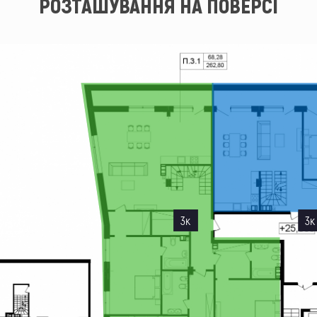
РОЗТАШУВАННЯ НА ПОВЕРСІ
3к
3к
3к
3к
3к
3к