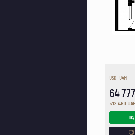
USD
UAH
64 77
312 480 UAH
ПО